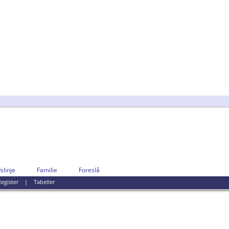
slinje
Familie
Foreslå
egister
|
Tabeller