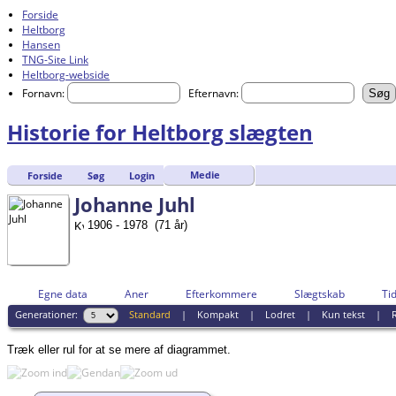
Forside
Heltborg
Hansen
TNG-Site Link
Heltborg-webside
Fornavn:
Efternavn:
Historie for Heltborg slægten
Medie
Forside
Søg
Login
Johanne Juhl
1906 - 1978 (71 år)
Egne data
Aner
Efterkommere
Slægtskab
Tid
Generationer:
Standard
|
Kompakt
|
Lodret
|
Kun tekst
|
R
Træk eller rul for at se mere af diagrammet.