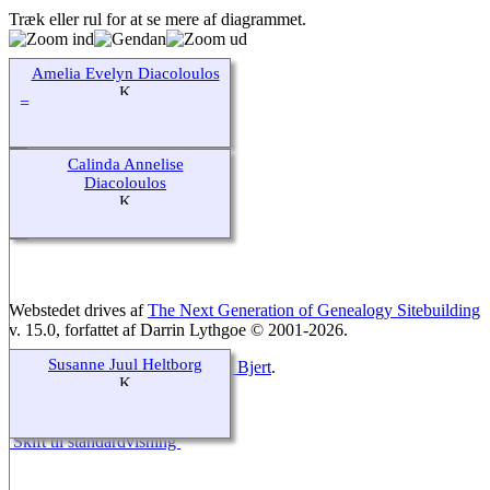
Træk eller rul for at se mere af diagrammet.
Amelia Evelyn Diacoloulos
Calinda Annelise
Diacoloulos
Webstedet drives af
The Next Generation of Genealogy Sitebuilding
v. 15.0, forfattet af Darrin Lythgoe © 2001-2026.
Susanne Juul Heltborg
Opdateres af
Lars Heltborg, Sdr. Bjert
.
Sidst opdateret 19. marts 2025.
Skift til standardvisning