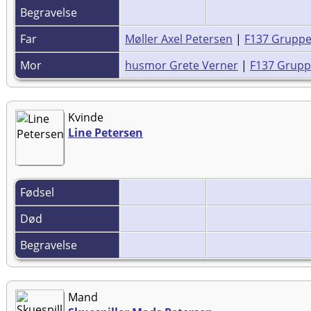
Begravelse
Far
Møller Axel Petersen
|
F137 Grupp
Mor
husmor Grete Verner
|
F137 Grup
Kvinde
Line Petersen
Fødsel
Død
Begravelse
Mand