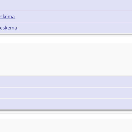
eskema
peskema