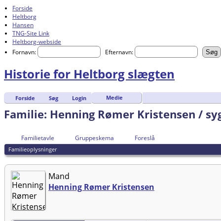
Forside
Heltborg
Hansen
TNG-Site Link
Heltborg-webside
Fornavn:
Efternavn:
Historie for Heltborg slægten
Medie
Forside
Søg
Login
Familie: Henning Rømer Kristensen / sy
Familietavle
Gruppeskema
Foreslå
Familieoplysninger
Mand
Henning Rømer Kristensen