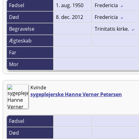
Fødsel
1. aug. 1950
Fredericia
Død
8. dec. 2012
Fredericia
Begravelse
Trinitatis kirke.
Ægteskab
Far
Mor
Kvinde
sygeplejerske Hanne Verner Petersen
Fødsel
Død