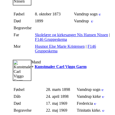
Fødsel
8. oktober 1873
Vamdrup sogn
Død
1899
Vamdrup
Begravelse
Far
Skolelære og kirkesanger Nis Hansen Nissen
|
F146 Gruppeskema
Mor
Husmor Else Marie Kristensen
|
F146
Gruppeskema
Mand
+
Kunstmaler Carl Viggo Garm
Fødsel
28. marts 1898
Vamdrup sogn
Dåb
24. april 1898
Vamdrup kirke
Død
17. maj 1969
Fredericia
Begravelse
22. maj 1969
Trinitatis kirke.