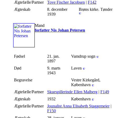
Ægtefælle/Partner
Tove Fischer Jacobsen
|
F142
Ægteskab
8. december
Brøns kirke. Tønder
1939
Mand
forfatter Nis Johan Petersen
Fødsel
21. jan.
Vamdrup sogn
1897
Død
9. marts
Laven
1943
Begravelse
Vestre Kirkegård,
København
Ægtefælle/Partner
Skuespillerinde Ellen Malberg
|
F149
Ægteskab
1932
København
Ægtefælle/Partner
Jounalist Anna Elisabeth Staggemeier
|
F150
Ægteskab
28. januar
Laven