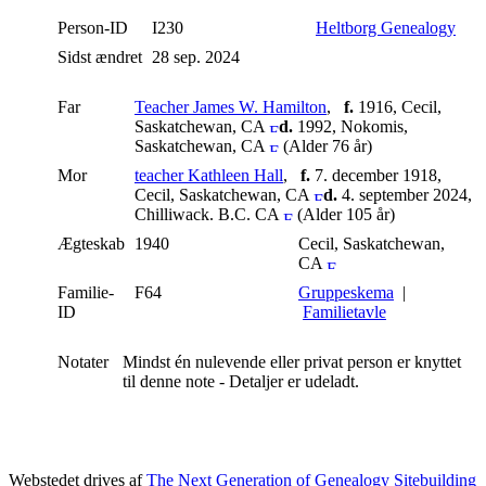
Person-ID
I230
Heltborg Genealogy
Sidst ændret
28 sep. 2024
Far
Teacher James W. Hamilton
,
f.
1916, Cecil,
Saskatchewan, CA
d.
1992, Nokomis,
Saskatchewan, CA
(Alder 76 år)
Mor
teacher Kathleen Hall
,
f.
7. december 1918,
Cecil, Saskatchewan, CA
d.
4. september 2024,
Chilliwack. B.C. CA
(Alder 105 år)
Ægteskab
1940
Cecil, Saskatchewan,
CA
Familie-
F64
Gruppeskema
|
ID
Familietavle
Notater
Mindst én nulevende eller privat person er knyttet
til denne note - Detaljer er udeladt.
Webstedet drives af
The Next Generation of Genealogy Sitebuilding