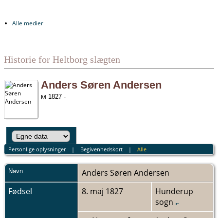
Alle medier
Historie for Heltborg slægten
Anders Søren Andersen
1827 -
Personlige oplysninger
|
Begivenhedskort
|
Alle
Navn
Anders Søren
Andersen
Fødsel
8. maj 1827
Hunderup
sogn