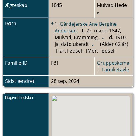
Ægteskab
1845
Mulvad Hede
Børn
+
1.
Gårdejerske Ane Bergine
Andersen
,
f.
22. marts 1847,
Mulvad, Bramming.
d.
1910,
ja, dato ukendt
(Alder 62 år)
[Far: Fødsel] [Mor: Fødsel]
Familie-ID
F81
Gruppeskema
|
Familietavle
Sidst ændret
28 sep. 2024
Begivenhedskort