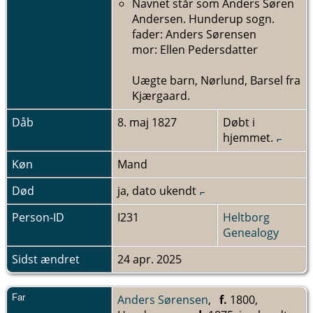
Navnet står som Anders Søren
Andersen. Hunderup sogn.
fader: Anders Sørensen
mor: Ellen Pedersdatter
Uægte barn, Nørlund, Barsel fra
Kjærgaard.
Dåb
8. maj 1827
Døbt i
hjemmet.
Køn
Mand
Død
ja, dato ukendt
Person-ID
I231
Heltborg
Genealogy
Sidst ændret
24 apr. 2025
Far
Anders Sørensen
,
f.
1800,