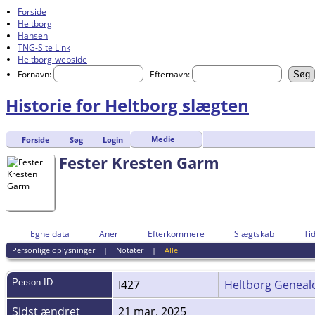
Forside
Heltborg
Hansen
TNG-Site Link
Heltborg-webside
Fornavn:
Efternavn:
Historie for Heltborg slægten
Medie
Forside
Søg
Login
Fester Kresten Garm
Egne data
Aner
Efterkommere
Slægtskab
Tid
Personlige oplysninger
|
Notater
|
Alle
Person-ID
I427
Heltborg Geneal
Sidst ændret
21 mar. 2025