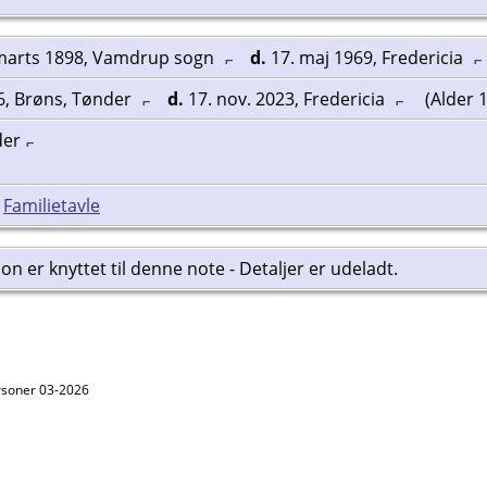
marts 1898, Vamdrup sogn
d.
17. maj 1969, Fredericia
16, Brøns, Tønder
d.
17. nov. 2023, Fredericia
(Alder 
der
|
Familietavle
n er knyttet til denne note - Detaljer er udeladt.
ersoner 03-2026