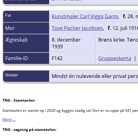
Far
Kunstmaler Carl Viggo Garm
,
f.
28. 
Mor
Tove Fischer Jacobsen
,
f.
12. juli 19
Ægteskab
8. december
Brøns kirke. Tøn
1939
Familie-ID
F142
Gruppeskema
Notater
Mindst én nulevende eller privat perso
TNG - Stamtavlen
Stamtavlen er startet op i 2020 og bygges stadig ud. Den er nu oppe på 541 p
Mere ...
TNG - søgning på stamtavlen: