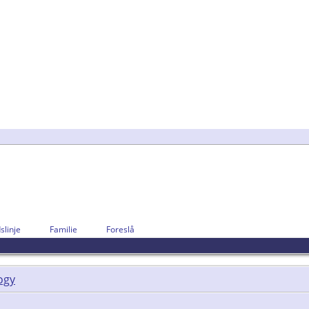
slinje
Familie
Foreslå
ogy