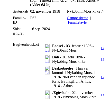
sogn, Thisted amt
d.
24. okt 1958, Århus
(Alder 64 år)
Ægteskab
02. november 1918
Nykøbing Mors kirke
Familie-
F62
Gruppeskema
|
ID
Familietavle
Sidst
16 sep. 2024
ændret
Begivenhedskort
Fødsel
- 03. februar 1896 -
Nykøbing Mors
Dåb
- 26. febr 1896 -
Nykøbing Mors kirke
Beskætigelse
- Han var
kommis i Nykøbing Mors. i
1918-1960 var han rejsende
for P. Baunsgård i Århus. -
1914 - Århus
Ægteskab
- 02. november
1918 - Nykøbing Mors kirke