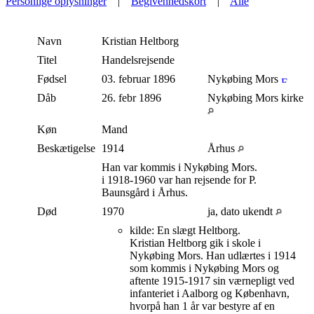
Personlige oplysninger
|
Begivenhedskort
|
Alle
Navn
Kristian
Heltborg
Titel
Handelsrejsende
Fødsel
03. februar 1896
Nykøbing Mors
Dåb
26. febr 1896
Nykøbing Mors kirke
Køn
Mand
Beskætigelse
1914
Århus
Han var kommis i Nykøbing Mors.
i 1918-1960 var han rejsende for P.
Baunsgård i Århus.
Død
1970
ja, dato ukendt
kilde: En slægt Heltborg.
Kristian Heltborg gik i skole i
Nykøbing Mors. Han udlærtes i 1914
som kommis i Nykøbing Mors og
aftente 1915-1917 sin værnepligt ved
infanteriet i Aalborg og København,
hvorpå han 1 år var bestyre af en