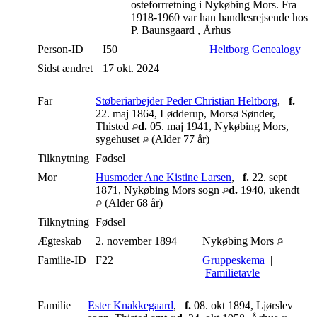
osteforrretning i Nykøbing Mors. Fra
1918-1960 var han handlesrejsende hos
P. Baunsgaard , Århus
Person-ID
I50
Heltborg Genealogy
Sidst ændret
17 okt. 2024
Far
Støberiarbejder Peder Christian Heltborg
,
f.
22. maj 1864, Lødderup, Morsø Sønder,
Thisted
d.
05. maj 1941, Nykøbing Mors,
sygehuset
(Alder 77 år)
Tilknytning
Fødsel
Mor
Husmoder Ane Kistine Larsen
,
f.
22. sept
1871, Nykøbing Mors sogn
d.
1940, ukendt
(Alder 68 år)
Tilknytning
Fødsel
Ægteskab
2. november 1894
Nykøbing Mors
Familie-ID
F22
Gruppeskema
|
Familietavle
Familie
Ester Knakkegaard
,
f.
08. okt 1894, Ljørslev