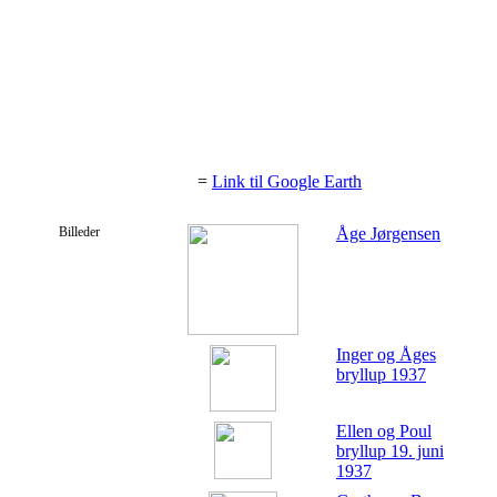
=
Link til Google Earth
Billeder
Åge Jørgensen
Inger og Åges
bryllup 1937
Ellen og Poul
bryllup 19. juni
1937