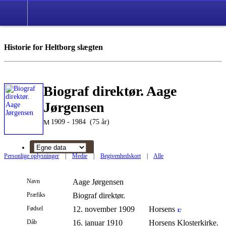
Alle medier
Historie for Heltborg slægten
Biograf direktør. Aage
Jørgensen
1909 - 1984 (75 år)
Personlige oplysninger
|
Medie
|
Begivenhedskort
|
Alle
Navn
Aage
Jørgensen
Præfiks
Biograf direktør.
Fødsel
12. november 1909
Horsens
Dåb
16. januar 1910
Horsens Klosterkirke.