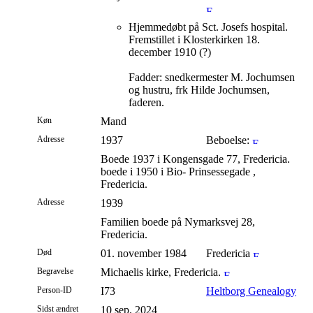
Hjemmedøbt på Sct. Josefs hospital.
Fremstillet i Klosterkirken 18.
december 1910 (?)
Fadder: snedkermester M. Jochumsen
og hustru, frk Hilde Jochumsen,
faderen.
Køn
Mand
Adresse
1937
Beboelse:
Boede 1937 i Kongensgade 77, Fredericia.
boede i 1950 i Bio- Prinsessegade ,
Fredericia.
Adresse
1939
Familien boede på Nymarksvej 28,
Fredericia.
Død
01. november 1984
Fredericia
Begravelse
Michaelis kirke, Fredericia.
Person-ID
I73
Heltborg Genealogy
Sidst ændret
10 sep. 2024