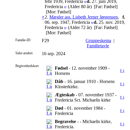
febr 1939, Fredericia
d.
27. juni 2019,
Fredericia
(Alder 80 år) [Far: Fødsel]
[Mor: Fødsel]
+
2.
Mægler ass. Lisbeth Jerner Jørgensen
,
f.
06. sep. 1947, Fredericia
d.
25. nov. 2019,
Fredericia
(Alder 72 år) [Far: Fødsel]
[Mor: Fødsel]
Familie-ID
F29
Gruppeskema
|
Familietavle
Sidst ændret
16 sep. 2024
Begivenhedskort
Fødsel
- 12. november 1909 -
Horsens
Dåb
- 16. januar 1910 - Horsens
Klosterkirke.
Ægteskab
- 07. november 1937 -
Fredericia Sct. Michaelis kirke
Død
- 01. november 1984 -
Fredericia
Begravelse
- - Michaelis kirke,
Fredericia.