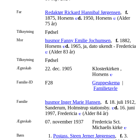
Far
Redaktør Rickard Hannibal Jørgensen
,
f.
1875, Horsens
d.
1950, Horsens
(Alder
75 år)
Tilknytning
Fødsel
Mor
husmor Fanny Emilie Jochumsen
,
f.
1882,
Horsens
d.
1965, ja, dato ukendt - Fredericia
(Alder 83 år)
Tilknytning
Fødsel
Ægteskab
22. dec. 1905
Klosterkirken ,
Horsens
Familie-ID
F28
Gruppeskema
|
Familietavle
Familie
husmor Inger Marie Hansen
,
f.
18. juli 1912,
Sanderum, Holmstrup stationsby.
d.
16. juni
1997, Fredericia
(Alder 84 år)
Ægteskab
07. november 1937
Fredericia Sct.
Michaelis kirke
Børn
1.
Postass. Steen Jerner Jørgensen
,
f.
3.