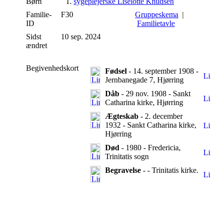
Børn
1.
sygeplejerske Liselotte Knudsen
Familie-
F30
Gruppeskema
|
ID
Familietavle
Sidst
10 sep. 2024
ændret
Begivenhedskort
Fødsel
- 14. september 1908 -
Jernbanegade 7, Hjørring
Dåb
- 29 nov. 1908 - Sankt
Catharina kirke, Hjørring
Ægteskab
- 2. december
1932 - Sankt Catharina kirke,
Hjørring
Død
- 1980 - Fredericia,
Trinitatis sogn
Begravelse
- - Trinitatis kirke.