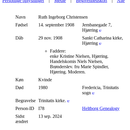
Personlige oplysninger
|
Medie
|
Begivenhedskort
|
Alle
Navn
Ruth Ingeborg
Christensen
Fødsel
14. september 1908
Jernbanegade 7,
Hjørring
Dåb
29 nov. 1908
Sankt Catharina kirke,
Hjørring
Faddere:
enke Kristine Nielsen, Hjørring.
Handelskomis Niels Nielsen,
Brønderslev. fru Marie Spindler,
Hjørring. Moderen.
Køn
Kvinde
Død
1980
Fredericia, Trinitatis
sogn
Begravelse
Trinitatis kirke.
Person-ID
I78
Heltborg Genealogy
Sidst
13 sep. 2024
ændret