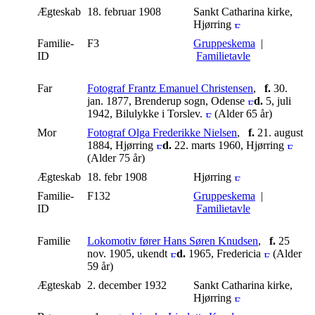
Ægteskab
18. februar 1908
Sankt Catharina kirke,
Hjørring
Familie-
F3
Gruppeskema
|
ID
Familietavle
Far
Fotograf Frantz Emanuel Christensen
,
f.
30.
jan. 1877, Brenderup sogn, Odense
d.
5, juli
1942, Bilulykke i Torslev.
(Alder 65 år)
Mor
Fotograf Olga Frederikke Nielsen
,
f.
21. august
1884, Hjørring
d.
22. marts 1960, Hjørring
(Alder 75 år)
Ægteskab
18. febr 1908
Hjørring
Familie-
F132
Gruppeskema
|
ID
Familietavle
Familie
Lokomotiv fører Hans Søren Knudsen
,
f.
25
nov. 1905, ukendt
d.
1965, Fredericia
(Alder
59 år)
Ægteskab
2. december 1932
Sankt Catharina kirke,
Hjørring