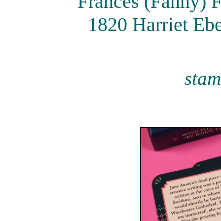
Frances (Fanny) F
1820 Harriet Ebe
stam