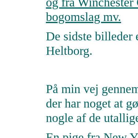
og fra Winchester 
bogomslag mv.
De sidste billeder 
Heltborg.
På min vej gennem 
der har noget at g
nogle af de utallig
En pige fra New Yo