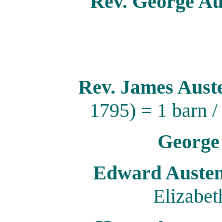
Rev. George Au
Rev. James Aus
1795) = 1 barn /
George
Edward Auste
Elizabet