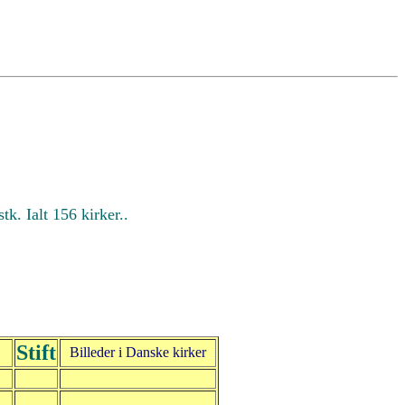
k. Ialt 156 kirker..
Stift
Billeder i Danske kirker