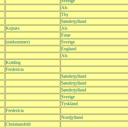
Sverige
Als
Thy
Sønderjylland
Kejnæs
Als
Fanø
(midsommer)
Sverige
England
Als
Kolding
Fredericia
Sønderjylland
Sønderjylland
Sønderjylland
Sverige
Tyskland
Fredericia
Nordjylland
Christiansfeld