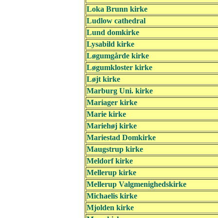
Loka Brunn kirke
Ludlow cathedral
Lund domkirke
Lysabild kirke
Løgumgårde kirke
Løgumkloster kirke
Løjt kirke
Marburg Uni. kirke
Mariager kirke
Marie kirke
Mariehøj kirke
Mariestad Domkirke
Maugstrup kirke
Meldorf kirke
Mellerup kirke
Mellerup Valgmenighedskirke
Michaelis kirke
Mjolden kirke