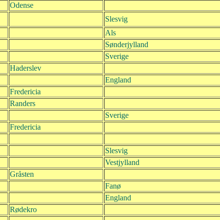
Odense
Slesvig
Als
Sønderjylland
Sverige
Haderslev
England
Fredericia
Randers
Sverige
Fredericia
Slesvig
Vestjylland
Gråsten
Fanø
England
Rødekro