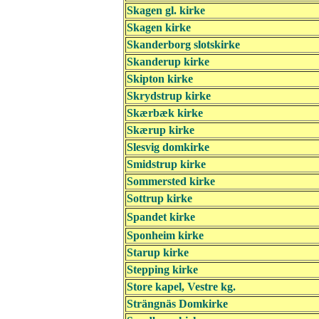
Skagen gl. kirke
Skagen kirke
Skanderborg slotskirke
Skanderup kirke
Skipton kirke
Skrydstrup kirke
Skærbæk kirke
Skærup kirke
Slesvig domkirke
Smidstrup kirke
Sommersted kirke
Sottrup kirke
Spandet kirke
Sponheim kirke
Starup kirke
Stepping kirke
Store kapel, Vestre kg.
Strängnäs Domkirke