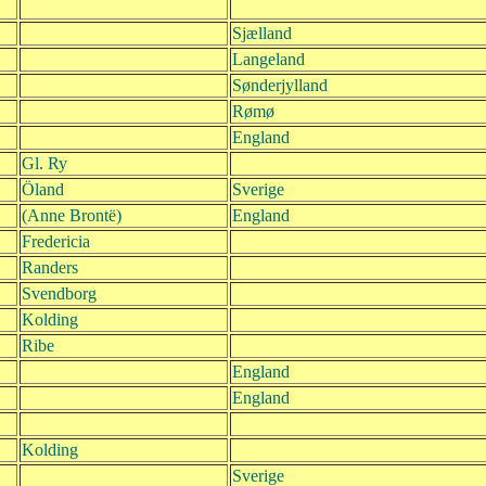
Sjælland
Langeland
Sønderjylland
Rømø
England
Gl. Ry
Öland
Sverige
(Anne Brontë)
England
Fredericia
Randers
Svendborg
Kolding
Ribe
England
England
Kolding
Sverige