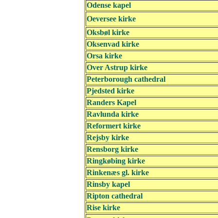
Odense kapel
Oeversee kirke
Oksbøl kirke
Oksenvad kirke
Orsa kirke
Over Astrup kirke
Peterborough cathedral
Pjedsted kirke
Randers Kapel
Ravlunda kirke
Reformert kirke
Rejsby kirke
Rensborg kirke
Ringkøbing kirke
Rinkenæs gl. kirke
Rinsby kapel
Ripton cathedral
Rise kirke