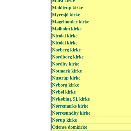
Mora kirke
Moldtrup kirke
Myresjö kirke
Møgeltønder kirke
Mølholm kirke
Nicolai kirke
Nicolai kirke
Norberg kirke
Nordborg kirke
Nordby kirke
Notmark kirke
Nustrup kirke
Nyborg kirke
Nybøl kirke
Nykøbing Sj. kirke
Nørremarks kirke
Nørresundby kirke
Nørup kirke
Odense domkirke