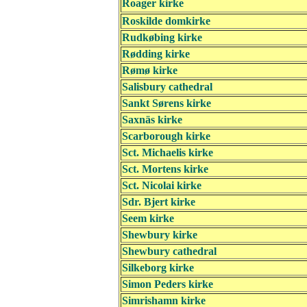
Roager kirke
Roskilde domkirke
Rudkøbing kirke
Rødding kirke
Rømø kirke
Salisbury cathedral
Sankt Sørens kirke
Saxnäs kirke
Scarborough kirke
Sct. Michaelis kirke
Sct. Mortens kirke
Sct. Nicolai kirke
Sdr. Bjert kirke
Seem kirke
Shewbury kirke
Shewbury cathedral
Silkeborg kirke
Simon Peders kirke
Simrishamn kirke