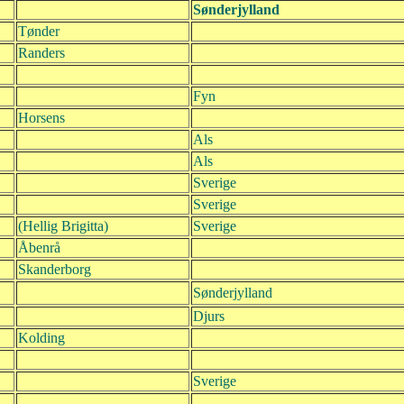
Sønderjylland
Tønder
Randers
Fyn
Horsens
Als
Als
Sverige
Sverige
(Hellig Brigitta)
Sverige
Åbenrå
Skanderborg
Sønderjylland
Djurs
Kolding
Sverige