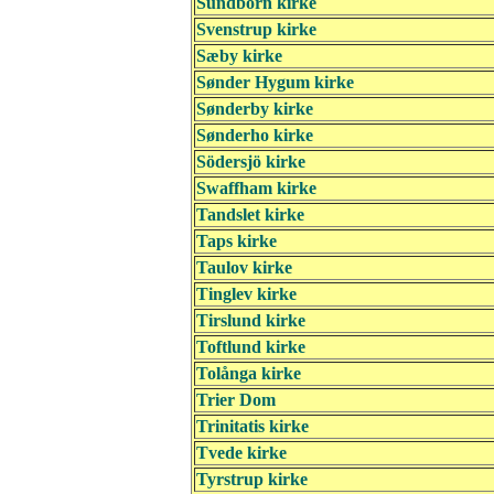
Sundborn kirke
Svenstrup kirke
Sæby kirke
Sønder Hygum kirke
Sønderby kirke
Sønderho kirke
Södersjö kirke
Swaffham kirke
Tandslet kirke
Taps kirke
Taulov kirke
Tinglev kirke
Tirslund kirke
Toftlund kirke
Tolånga kirke
Trier Dom
Trinitatis kirke
Tvede kirke
Tyrstrup kirke