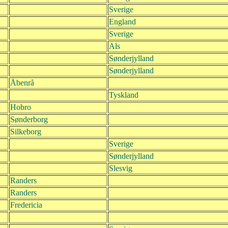
Sverige
England
Sverige
Als
Sønderjylland
Sønderjylland
Åbenrå
Tyskland
Hobro
Sønderborg
Silkeborg
Sverige
Sønderjylland
Slesvig
Randers
Randers
Fredericia