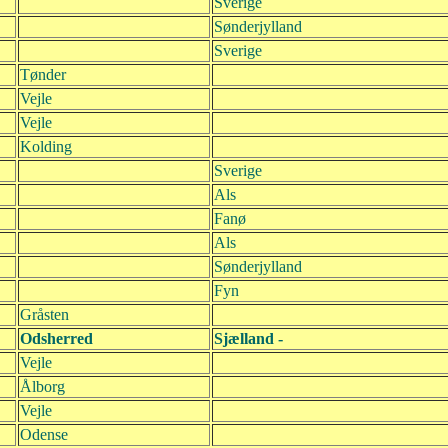
Sverige
Sønderjylland
Sverige
Tønder
Vejle
Vejle
Kolding
Sverige
Als
Fanø
Als
Sønderjylland
Fyn
Gråsten
Odsherred
Sjælland -
Vejle
Ålborg
Vejle
Odense