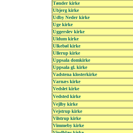
Tønder kirke
Ubjerg kirke
Udby Neder kirke
Uge kirke
Uggerslev kirke
Uldum kirke
Ulkebøl kirke
Ullerup kirke
Uppsala domkirke
Uppsala gl. kirke
Vadstena klosterkirke
Varnæs kirke
Vedslet kirke
Vedsted kirke
Vejlby kirke
Vejstrup kirke
Vilstrup kirke
Vimmeby kirke
Vindblæs kirke