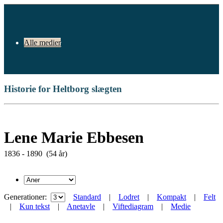
Alle medier
Historie for Heltborg slægten
Lene Marie Ebbesen
1836 - 1890 (54 år)
Generationer:
Standard
|
Lodret
|
Kompakt
|
Felt
|
Kun tekst
|
Anetavle
|
Viftediagram
|
Medie