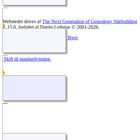
Webstedet drives af
The Next Generation of Genealogy Sitebuilding
v. 15.0, forfattet af Darrin Lythgoe © 2001-2026.
Opdateres af
Lars Heltborg, Sdr. Bjert
.
Sidst opdateret 19. marts 2025.
Skift til standardvisning