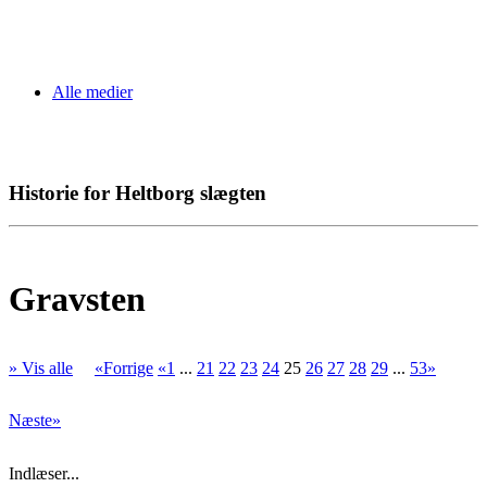
Alle medier
Historie for Heltborg slægten
Gravsten
» Vis alle
«Forrige
«1
...
21
22
23
24
25
26
27
28
29
...
53»
Næste»
Indlæser...