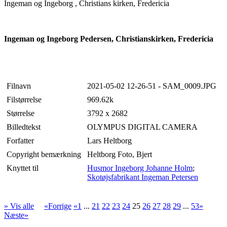
Ingeman og Ingeborg , Christians kirken, Fredericia
Ingeman og Ingeborg Pedersen, Christianskirken, Fredericia
Filnavn
2021-05-02 12-26-51 - SAM_0009.JPG
Filstørrelse
969.62k
Størrelse
3792 x 2682
Billedtekst
OLYMPUS DIGITAL CAMERA
Forfatter
Lars Heltborg
Copyright bemærkning
Heltborg Foto, Bjert
Knyttet til
Husmor Ingeborg Johanne Holm
;
Skotøjsfabrikant Ingeman Petersen
» Vis alle
«Forrige
«1
...
21
22
23
24
25
26
27
28
29
...
53»
Næste»