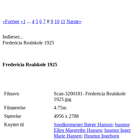
«Forrige
«1
...
4
5
6
7
8
9
10
11
Næste»
Indlæser...
Fredericia Realskole 1925
Fredericia Realskole 1925
Filnavn
Scan-3200181- Fredericia Realskole
1925.jpg
Filstørrelse
4.75m
Størrelse
4956 x 2788
Knyttet til
Snedkermester Børge Hansen
;
husmor
Ellen Margrethe Hansen
;
husmor Inger
Marie Hansen
;
Husmor Ingeborg