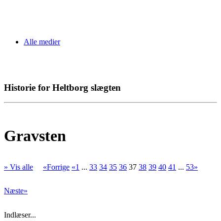
Alle medier
Historie for Heltborg slægten
Gravsten
» Vis alle
«Forrige
«1
...
33
34
35
36
37
38
39
40
41
...
53»
Næste»
Indlæser...