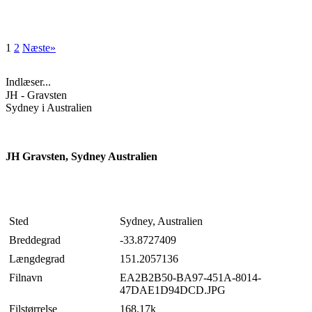
1
2
Næste»
Indlæser...
JH - Gravsten
Sydney i Australien
JH Gravsten, Sydney Australien
Sted
Sydney, Australien
Breddegrad
-33.8727409
Længdegrad
151.2057136
Filnavn
EA2B2B50-BA97-451A-8014-
47DAE1D94DCD.JPG
Filstørrelse
168.17k