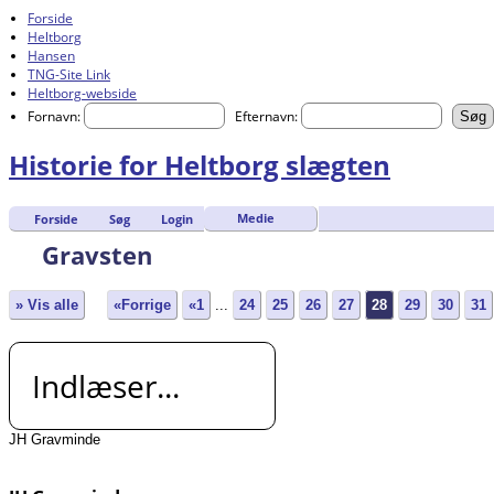
Forside
Heltborg
Hansen
TNG-Site Link
Heltborg-webside
Fornavn:
Efternavn:
Historie for Heltborg slægten
Medie
Forside
Søg
Login
Gravsten
» Vis alle
«Forrige
«1
...
24
25
26
27
28
29
30
31
Indlæser...
JH Gravminde