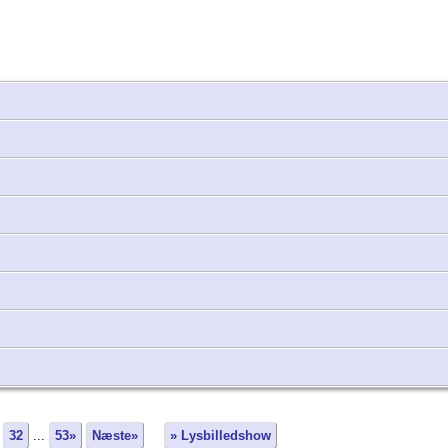
32
...
53»
Næste»
» Lysbilledshow