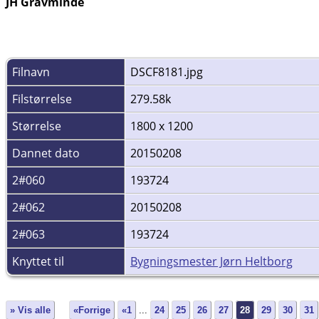
JH Gravminde
Filnavn
DSCF8181.jpg
Filstørrelse
279.58k
Størrelse
1800 x 1200
Dannet dato
20150208
2#060
193724
2#062
20150208
2#063
193724
Knyttet til
Bygningsmester Jørn Heltborg
» Vis alle
«Forrige
«1
...
24
25
26
27
28
29
30
31