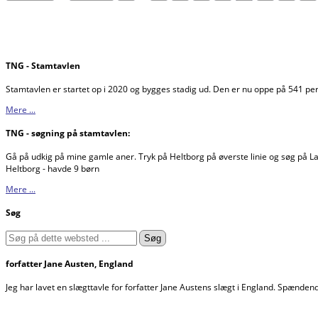
TNG - Stamtavlen
Stamtavlen er startet op i 2020 og bygges stadig ud. Den er nu oppe på 541 p
Mere ...
TNG - søgning på stamtavlen:
Gå på udkig på mine gamle aner. Tryk på Heltborg på øverste linie og søg på Lar
Heltborg - havde 9 børn
Mere ...
Søg
forfatter Jane Austen, England
Jeg har lavet en slægttavle for forfatter Jane Austens slægt i England. Spændend