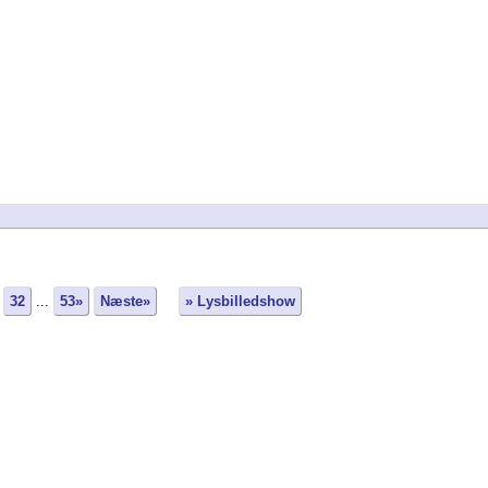
32
...
53»
Næste»
» Lysbilledshow