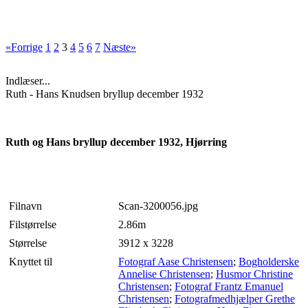
«Forrige
1
2
3
4
5
6
7
Næste»
Indlæser...
Ruth - Hans Knudsen bryllup december 1932
Ruth og Hans bryllup december 1932, Hjørring
Filnavn
Scan-3200056.jpg
Filstørrelse
2.86m
Størrelse
3912 x 3228
Knyttet til
Fotograf Aase Christensen
;
Bogholderske
Annelise Christensen
;
Husmor Christine
Christensen
;
Fotograf Frantz Emanuel
Christensen
;
Fotografmedhjælper Grethe