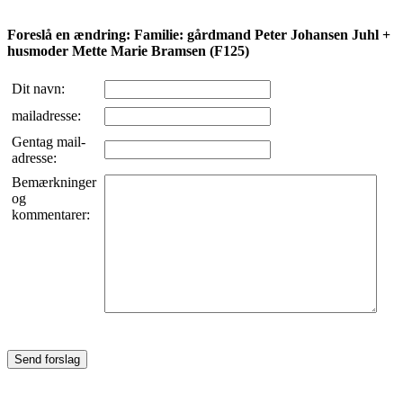
Foreslå en ændring: Familie: gårdmand Peter Johansen Juhl +
husmoder Mette Marie Bramsen (F125)
Dit navn:
mailadresse:
Gentag mail-
adresse:
Bemærkninger
og
kommentarer: