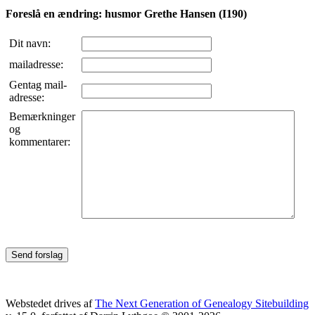
Foreslå en ændring: husmor Grethe Hansen (I190)
Dit navn:
mailadresse:
Gentag mail-
adresse:
Bemærkninger
og
kommentarer:
Webstedet drives af
The Next Generation of Genealogy Sitebuilding