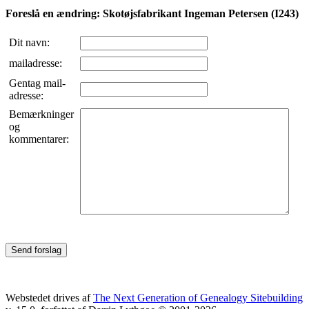
Foreslå en ændring: Skotøjsfabrikant Ingeman Petersen (I243)
Dit navn:
mailadresse:
Gentag mail-
adresse:
Bemærkninger
og
kommentarer:
Webstedet drives af
The Next Generation of Genealogy Sitebuilding