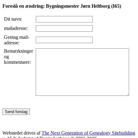
Foreslå en ændring: Bygningsmester Jørn Heltborg (I65)
Dit navn:
mailadresse:
Gentag mail-
adresse:
Bemærkninger
og
kommentarer:
Webstedet drives af
The Next Generation of Genealogy Sitebuilding