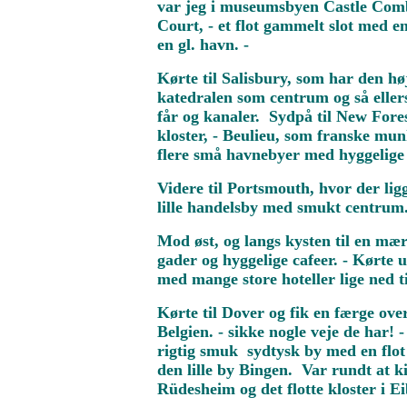
var jeg i museumsbyen Castle Combe,
Court, - et flot gammelt slot med 
en gl. havn. -
Kørte til Salisbury, som har den hø
katedralen som centrum og så eller
får og kanaler. Sydpå til New Fores
kloster, - Beulieu, som franske mu
flere små havnebyer med hyggelige
Videre til Portsmouth, hvor der lig
lille handelsby med smukt centrum
Mod øst, og langs kysten til en mærk
gader og hyggelige cafeer. - Kørte 
med mange store hoteller lige ned t
Kørte til Dover og fik en færge ove
Belgien. - sikke nogle veje de har!
rigtig smuk sydtysk by med en flot
den lille by Bingen. Var rundt at k
Rüdesheim og det flotte kloster i E