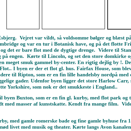
 Esbjerg. Vejret var vildt, så voldsomme bølger og blæst på
bridge og var en tur i Botanisk have, og på det flotte Fr
 og det er bare flot med de dygtige drenge. Videre til St
 på engen. Kørte til Lincoln, og set den store domkirke
 en meget smuk gammel by-center. En rigtig dejlig by !. D
lot.. I byen er der et flot gl. hus. Fairfax House, som bl
idere til Ripton, som er en fin lille handelsby nordpå med
ggelige gader. Udenfor byen ligger det store Harlow Carr,
te Yorkshire, som nok er det smukkeste i England..
l byen Buxton, som er en fin gl. kurby, med flot park og t
fyldt med masser af kunstskatte. Kendt fra mange film. Vi
kurby, med gamle romerske bade og fine gamle byhuse fra 1
g nød livet med musik og theater. Kørte langs Avon kanal