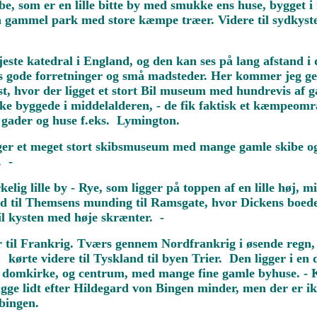
 som er en lille bitte by med smukke ens huse, bygget i r
en gammel park med store kæmpe træer. Videre til sydkyste
jeste katedral i England, og den kan ses på lang afstand 
s gode forretninger og små madsteder. Her kommer jeg ge
t, hvor der ligget et stort Bil museum med hundrevis af g
nke byggede i middelalderen, - de fik faktisk et kæmpeom
 gader og huse f.eks. Lymington.
ger et meget stort skibsmuseum med mange gamle skibe og sa
. -
elig lille by - Rye, som ligger på toppen af en lille høj, mi
ud til Themsens munding til Ramsgate, hvor Dickens boede i
il kysten med høje skrænter. -
r til Frankrig. Tværs gennem Nordfrankrig i øsende regn, ti
 - kørte videre til Tyskland til byen Trier. Den ligger i e
 domkirke, og centrum, med mange fine gamle byhuse. - Kø
igge lidt efter Hildegard von Bingen minder, men der er ik
ibingen.