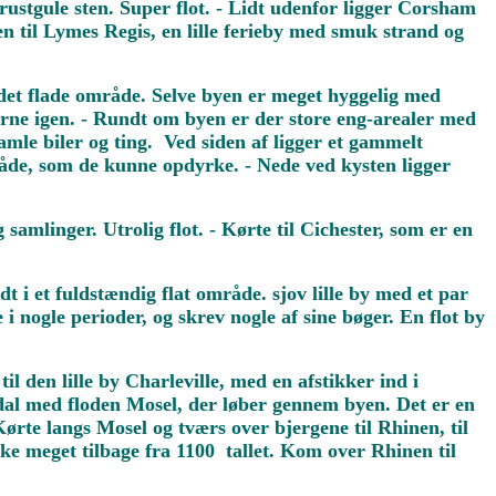
ustgule sten. Super flot. - Lidt udenfor ligger Corsham
n til Lymes Regis, en lille ferieby med smuk strand og
i det flade område. Selve byen er meget hyggelig med
rne igen. - Rundt om byen er der store eng-arealer med
amle biler og ting. Ved siden af ligger et gammelt
råde, som de kunne opdyrke. - Nede ved kysten ligger
mlinger. Utrolig flot. - Kørte til Cichester, som er en
dt i et fuldstændig flat område. sjov lille by med et par
 nogle perioder, og skrev nogle af sine bøger. En flot by
l den lille by Charleville, med en afstikker ind i
n dal med floden Mosel, der løber gennem byen. Det er en
rte langs Mosel og tværs over bjergene til Rhinen, til
ke meget tilbage fra 1100 tallet. Kom over Rhinen til