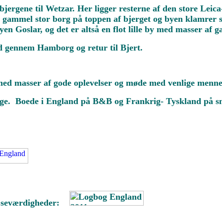
rgene til Wetzar. Her ligger resterne af den store Leica-
gammel stor borg på toppen af bjerget og byen klamrer sig
en Goslar, og det er altså en flot lille by med masser af 
rd gennem Hamborg og retur til Bjert.
r med masser af gode oplevelser og møde med venlige menne
ge. Boede i England på B&B og Frankrig- Tyskland på sm
g seværdigheder: