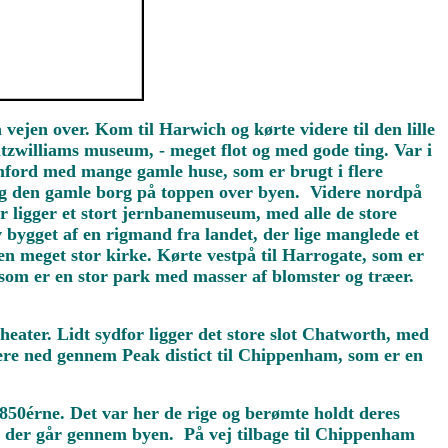
 vejen over. Kom til Harwich og kørte videre til den lille
itzwilliams museum, - meget flot og med gode ting. Var i
amford med mange gamle huse, som er brugt i flere
 og den gamle borg på toppen over byen. Videre nordpå
er ligger et stort jernbanemuseum, med alle de store
ev bygget af en rigmand fra landet, der lige manglede et
 en meget stor kirke. Kørte vestpå til Harrogate, som er
 som er en stor park med masser af blomster og træer.
heater. Lidt sydfor ligger det store slot Chatworth, med
dere ned gennem Peak distict til Chippenham, som er en
850érne. Det var her de rige og berømte holdt deres
en der går gennem byen. På vej tilbage til Chippenham