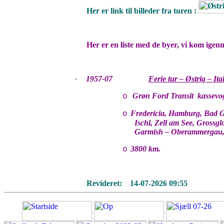
Her er link til billeder fra turen :
Her er en liste med de byer, vi kom igen
·
1957-07
Ferie tur – Østrig – Ita
Grøn Ford Transit kassevo
o
Fredericia, Hamburg, Bad G
o
Ischl, Zell am See, Grossgl
Garmish – Oberammergau,
3800 km.
o
Revideret:
14-07-2026 09:55