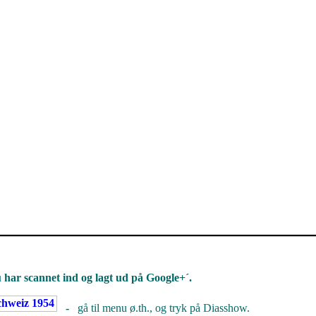
u har scannet ind og lagt ud på Google+´.
-
gå til menu ø.th., og tryk på Diasshow.