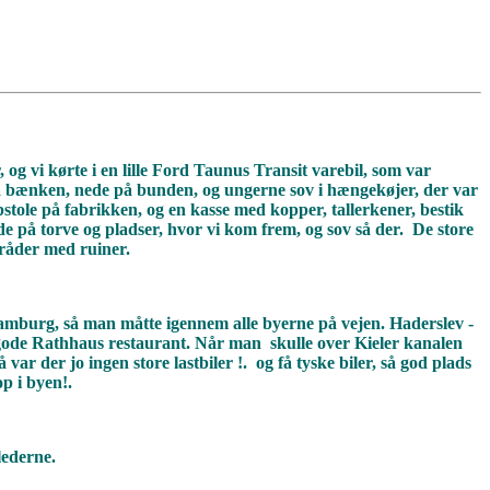
, og vi kørte i en lille Ford Taunus Transit varebil, som var
ra bænken, nede på bunden, og ungerne sov i hængekøjer, der var
stole på fabrikken, og en kasse med kopper, tallerkener, bestik
 på torve og pladser, hvor vi kom frem, og sov så der. De store
råder med ruiner.
r Hamburg, så man måtte igennem alle byerne på vejen. Haderslev -
gode Rathhaus restaurant. Når man skulle over Kieler kanalen
r der jo ingen store lastbiler !. og få tyske biler, så god plads
p i byen!.
lederne.