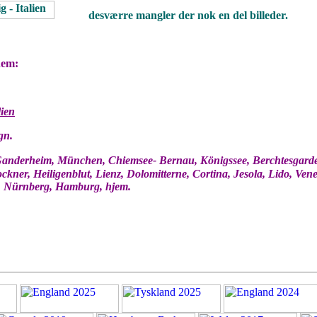
desværre mangler der nok en del billeder.
nem:
lien
gn.
anderheim, München, Chiemsee- Bernau, Königssee, Berchtesgarden,
ockner, Heiligenblut, Lienz, Dolomitterne, Cortina, Jesola, Lido, V
 Nürnberg, Hamburg, hjem.