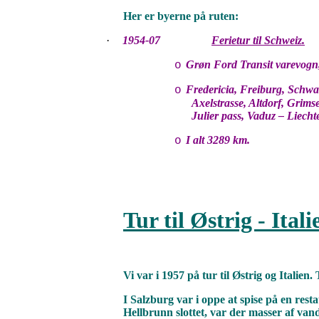
Her er byerne på ruten:
·
1954-07
Ferietur til Schweiz.
Grøn Ford Transit varevogn
o
Fredericia, Freiburg, Schwa
o
Axelstrasse, Altdorf, Grims
Julier pass, Vaduz – Liech
I alt 3289 km.
o
Tur til Østrig - Ital
Vi var i 1957 på tur til Østrig og Italien
I Salzburg var i oppe at spise på en resta
Hellbrunn slottet, var der masser af van