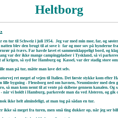
Heltborg
.
r en tur til Schweiz i juli 1954. Jeg var med min mor, far, og søster
natten blev den brugt til at sove i: far og mor sov på hynderne f
ernrør på tværs. Far havde lavet et sammenklappeligt bord, og klap
gang var der ikke mange campingpladser i Tyskland, så vi parkerede
af krigen, så syd for Hamburg og Kassel, var der stadig store om
lle man på tur, måtte man lave det selv.
motorvej ret meget af vejen til Italien. Det første stykke kom efte
en lille bygning - Flensborg ned om havnen, Neumünster med den 
ro, så man kom nemt til at vente på skibene gennem kanalen. Og så va
- når vi holdt i Hamburg, parkerede man da ved Alsteren, og gik o
 nok ikke helt almindeligt, at man tog på sådan en tur.
r ikke så meget fra turen, men små ting dukker op, når jeg ser bil