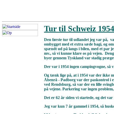
Tur til Schweiz 1954
Den første tur til udlandet jeg var på, va
ombygget med et extra sæde bagi, og om 
spændt ud på langs i bilen, med et par j
mv., så vi kunne klare os på vejen. Den
byer gennem Tyskland var stadig præget 
Der var i 1954 ingen campingvogne, så vi
Og tænk lige på, at i 1954 var der ikke 
Åbenrå - Padborg var der paskontrol i 
ved Rendsburg, så var der en lille svingb
på vejene. Parkering var ingen problem, 
Det er 62 år siden vi startede, og det var
Jeg var kun 7 år gammel i 1954, så huske