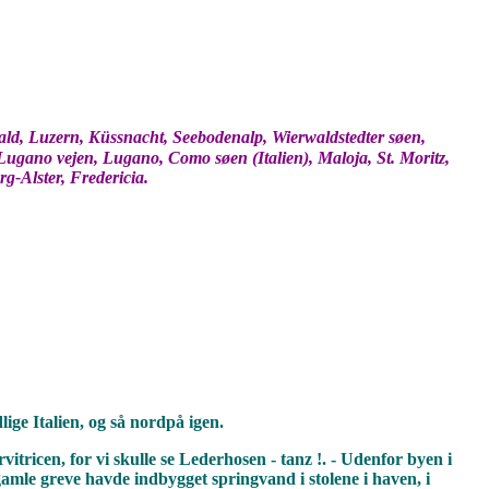
wald, Luzern, Küssnacht, Seebodenalp, Wierwaldstedter søen,
, Lugano vejen, Lugano, Como søen (Italien), Maloja, St. Moritz,
g-Alster, Fredericia.
lige Italien, og så nordpå igen.
vitricen, for vi skulle se Lederhosen - tanz !. - Udenfor byen i
gamle greve havde indbygget springvand i stolene i haven, i