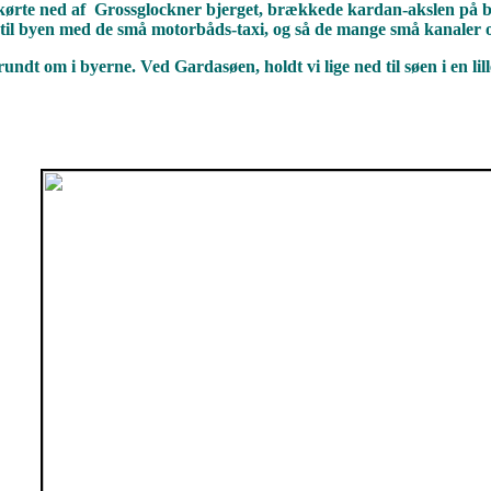
kørte ned af Grossglockner bjerget, brækkede kardan-akslen på bilen
nd til byen med de små motorbåds-taxi, og så de mange små kanaler 
rundt om i byerne. Ved Gardasøen, holdt vi lige ned til søen i en lill