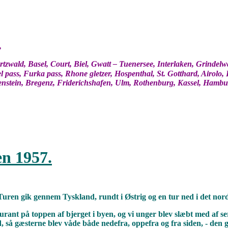
,
rtzwald, Basel, Court, Biel, Gwatt – Tuenersee, Interlaken, Grindel
el pass, Furka pass, Rhone gletzer, Hospenthal, St. Gotthard, Airolo
tenstein, Bregenz, Friderichshafen, Ulm, Rothenburg, Kassel, Hambur
ien 1957.
. Turen gik gennem Tyskland, rundt i Østrig og en tur ned i det nord
urant på toppen af bjerget i byen, og vi unger blev slæbt med af ser
d, så gæsterne blev våde både nedefra, oppefra og fra siden, - den 