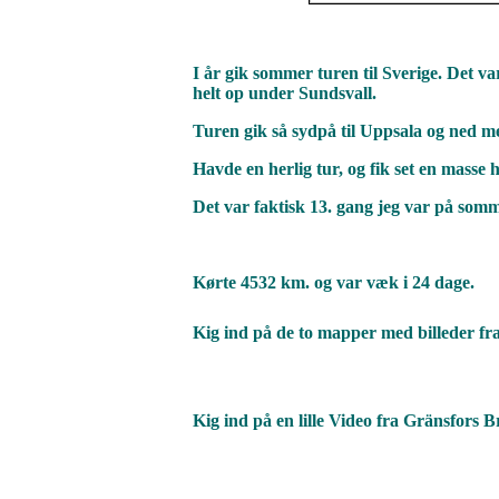
I år gik sommer turen til Sverige. Det v
helt op under Sundsvall.
Turen gik så sydpå til Uppsala og ned m
Havde en herlig tur, og fik set en masse h
Det var faktisk 13. gang jeg var på somme
Kørte 4532 km. og var væk i 24 dage.
Kig ind på de to mapper med billeder f
Kig ind på en lille Video fra Gränsfor