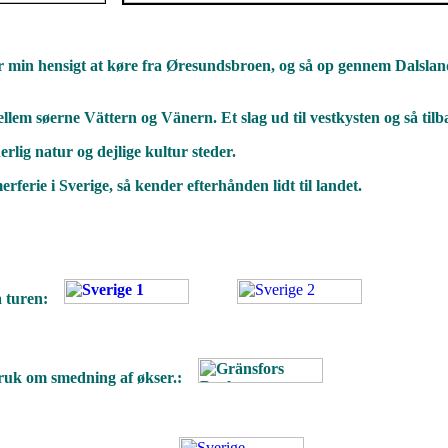
ar min hensigt at køre fra Øresundsbroen, og så op gennem Dalslan
ellem søerne Vättern og Vänern. Et slag ud til vestkysten og så 
erlig natur og dejlige kultur steder.
rferie i Sverige, så kender efterhånden lidt til landet.
ra turen:
s Bruk om smedning af økser.: